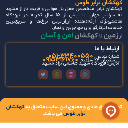
کهکشان ترابر طوس
کهکشان ترابر، متخصص حمل بار هوایی و فریت بار از مشهد
به سراسر جهان. با بیش از ۱۵ سال تجربه در فرودگاه
هاشمی‌نژاد، ارائه‌دهنده ارزان‌ترین نرخ‌ها و سریع‌ترین
خدمات ایرکارگو برای مهاجرین و تجار.
زمین
امن و آسان
کهکشان
تا
از
ارتباط با ما
33400550-051
شماره تماس:
09153161760
پشتیبان 24 ساعته:
آدرس: فرودگاه شهید هاشمی نژاد مشهد
تمام حقوق مادی و معنوی این سایت متعلق به
کهکشان
ترابر طوس
می باشد.