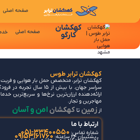
صفحه اصلی
کهکشان
صفحه اصلی
خدم
کارگو
کهکشان ترابر طوس
کهکشان ترابر، متخصص حمل بار هوایی و فریت ب
سراسر جهان. با بیش از ۱۵ سال تجرب
ارائه‌دهنده ارزان‌ترین نرخ‌ها و سریع‌ترین خدمات
مهاجرین و تجار.
زمین
امن و آسان
کهکشان
تا
از
ارتباط با ما
33400550-051
شماره تماس:
09153161760
پشتیبان 24 ساعته: