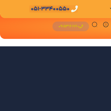
051-33400550
09153161760